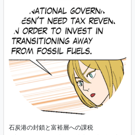
石炭港の封鎖と富裕層への課税