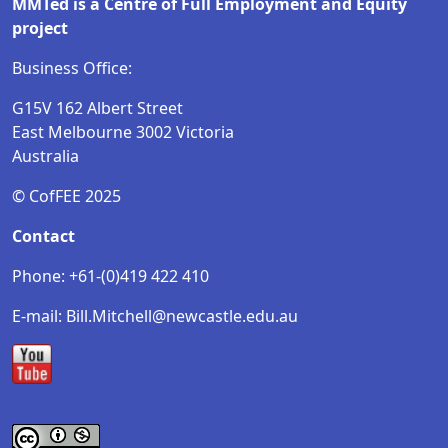
MMTed is a Centre of Full Employment and Equity
project
Business Office:
G15V 162 Albert Street
East Melbourne 3002 Victoria
Australia
© CofFEE 2025
Contact
Phone: +61-(0)419 422 410
E-mail: Bill.Mitchell@newcastle.edu.au