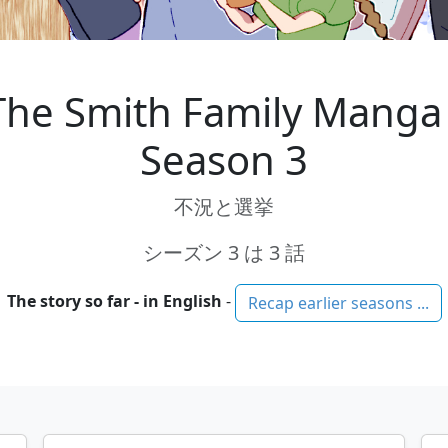
The Smith Family Manga 
Season 3
不況と選挙
シーズン 3 は 3 話
The story so far - in English
-
Recap earlier seasons ...